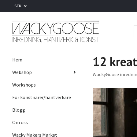
SEK
12 kreat
Hem
Webshop
WackyGoose inredni
Workshops
För konstnärer/hantverkare
Blogg
Om oss
Wacky Makers Market