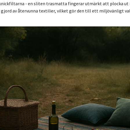
nickfiltarna - en sliten trasmatta fingerar utmärkt att plocka ut i
jord av återvunna textilier, vilket gör den till ett miljövänligt va