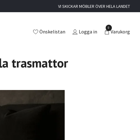
VI SKICKAR MÖBLER ÖVER HELA LANDET
0
Önskelistan
Logga in
Varukorg
la trasmattor