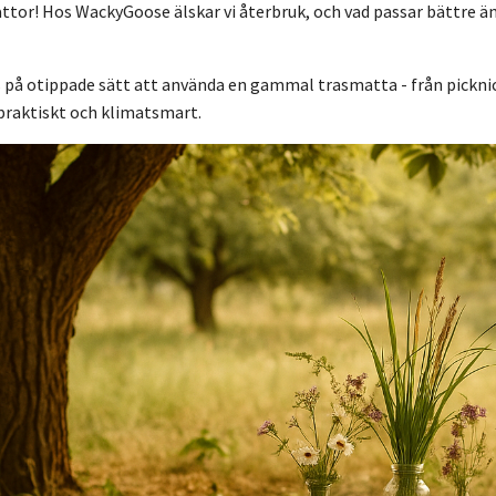
ttor! Hos WackyGoose älskar vi återbruk, och vad passar bättre än
s på otippade sätt att använda en gammal trasmatta - från picknic
praktiskt och klimatsmart.