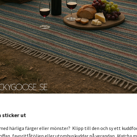
 sticker ut
ed härliga färger eller mönster? Klipp till den och sy ett kuddfod
 soffan, favoritfåtöljen eller utomhuskuddar på verandan.
Matcha me