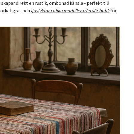
skapar direkt en rustik, ombonad känsla - perfekt till
torkat gräs och
ljuslyktor i olika modeller från vår butik
för