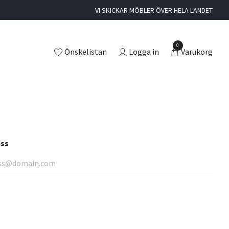
VI SKICKAR MÖBLER ÖVER HELA LANDET
0
Önskelistan
Logga in
Varukorg
ess