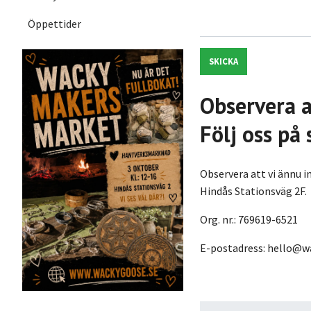
Öppettider
SKICKA
Observera a
Följ oss på
Observera att vi ännu i
Hindås Stationsväg 2F.
Org. nr.: 769619-6521
E-postadress:
hello@w