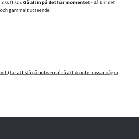
loss flisor.
Gå all in på det här momentet
- då blir det
et och gammalt utseende.
et (för att slå på notiserna) så att du inte missar några