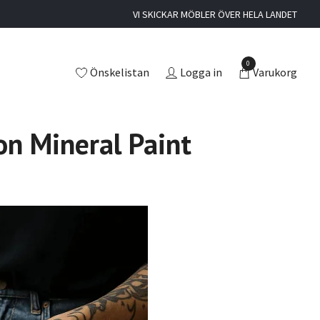
VI SKICKAR MÖBLER ÖVER HELA LANDET
0
Önskelistan
Logga in
Varukorg
on Mineral Paint