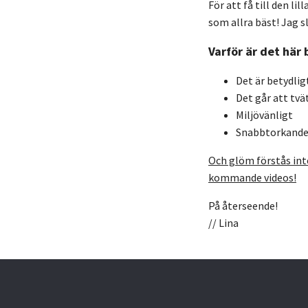
För att få till den li
som allra bäst! Jag s
Varför är det här 
Det är betydligt
Det går att tvä
Miljövänligt
Snabbtorkand
Och glöm förstås inte
kommande videos!
På återseende!
// Lina