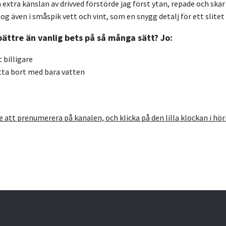
lla extra känslan av drivved förstörde jag först ytan, repade och skar 
log även i småspik vett och vint, som en snygg detalj för ett slit
bättre än vanlig bets på så många sätt? Jo:
 billigare
tta bort med bara vatten
e
 att prenumerera på kanalen, och klicka på den lilla klockan i hörn