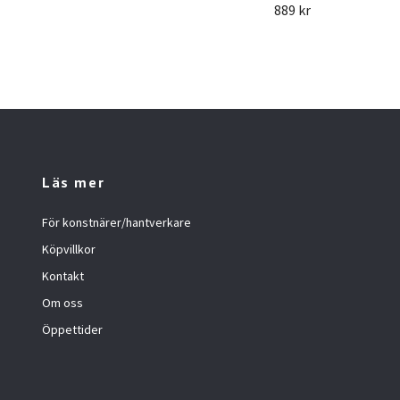
889 kr
Läs mer
För konstnärer/hantverkare
Köpvillkor
Kontakt
Om oss
Öppettider