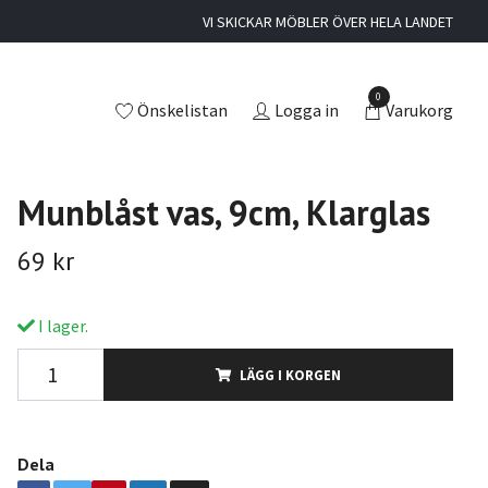
VI SKICKAR MÖBLER ÖVER HELA LANDET
0
Önskelistan
Logga in
Varukorg
Munblåst vas, 9cm, Klarglas
69 kr
I lager.
LÄGG I KORGEN
Dela