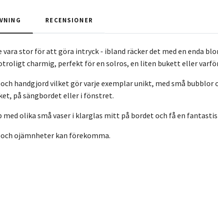
VNING
RECENSIONER
e vara stor för att göra intryck - ibland räcker det med en enda b
 otroligt charmig, perfekt för en solros, en liten bukett eller va
och handgjord vilket gör varje exemplar unikt, med små bubblor
öket, på sängbordet eller i fönstret.
p med olika små vaser i klarglas mitt på bordet och få en fantasti
 och ojämnheter kan förekomma.