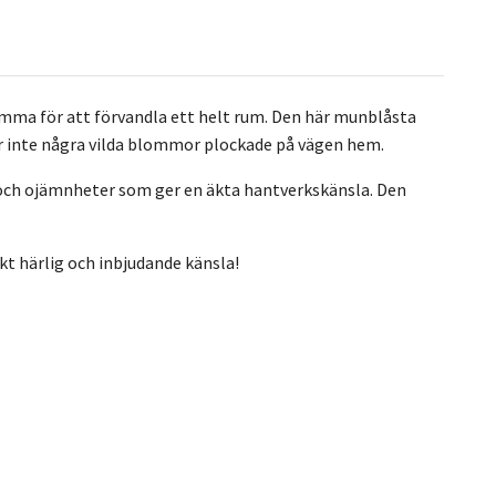
lomma för att förvandla ett helt rum. Den här munblåsta
rför inte några vilda blommor plockade på vägen hem.
 och ojämnheter som ger en äkta hantverkskänsla. Den
skt härlig och inbjudande känsla!