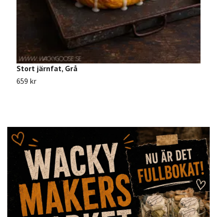
Stort järnfat, Grå
V
659 kr
2