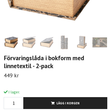
Förvaringslåda i bokform med
linnetextil - 2-pack
449 kr
I lager.
LÄGG I KORGEN