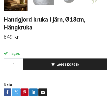
Handgjord kruka i järn, Ø18cm,
Hängkruka
649 kr
I lager.
LÄGG I KORGEN
Dela