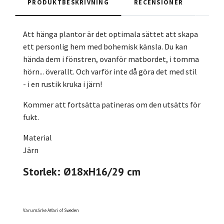
PRODUKTBESKRIVNING
RECENSIONER
Att hänga plantor är det optimala sättet att skapa
ett personlig hem med bohemisk känsla. Du kan
hända dem i fönstren, ovanför matbordet, i tomma
hörn... överallt. Och varför inte då göra det med stil
- i en rustik kruka i järn!
Kommer att fortsätta patineras om den utsätts för
fukt.
Material
Järn
Storlek: Ø18xH16/29 cm
Varumärke Affari of Sweden