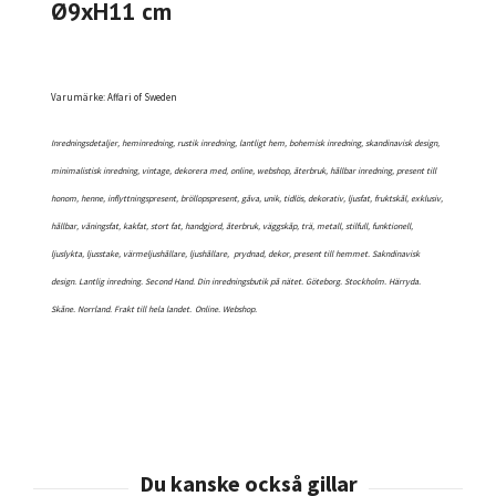
Ø9xH11 cm
Varumärke: Affari of Sweden
Inredningsdetaljer, heminredning, rustik inredning, lantligt hem, bohemisk inredning, skandinavisk design,
minimalistisk inredning, vintage, dekorera med, online, webshop, återbruk, hållbar inredning, present till
honom, henne, inflyttningspresent, bröllopspresent, gåva, unik, tidlös, dekorativ, ljusfat, fruktskål, exklusiv,
hållbar, våningsfat, kakfat, stort fat, handgjord, återbruk, väggskåp, trä, metall, stilfull, funktionell,
ljuslykta, ljusstake, värmeljushållare, ljushållare, prydnad, dekor, present till hemmet. Sakndinavisk
design. Lantlig inredning. Second Hand. Din inredningsbutik på nätet. Göteborg. Stockholm. Härryda.
Skåne. Norrland. Frakt till hela landet.
Online. Webshop.