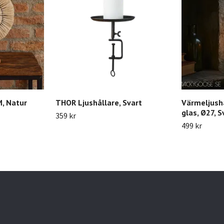
, Natur
THOR Ljushållare, Svart
Värmeljushå
glas, Ø27, S
359 kr
499 kr