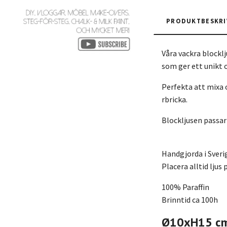
PRODUKTBESKRI
Våra vackra blockl
som ger ett unikt 
Perfekta att mixa 
rbricka.
Blockljusen passar 
Handgjorda i Sver
Placera alltid ljus
100% Paraffin
Brinntid ca 100h
Ø10xH15 c