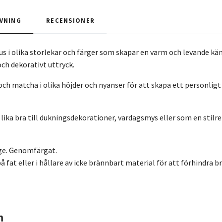
VNING
RECENSIONER
jus i olika storlekar och färger som skapar en varm och levande kä
och dekorativt uttryck.
och matcha i olika höjder och nyanser för att skapa ett personlig
lika bra till dukningsdekorationer, vardagsmys eller som en stilre
ige. Genomfärgat.
 på fat eller i hållare av icke brännbart material för att förhindra 
m