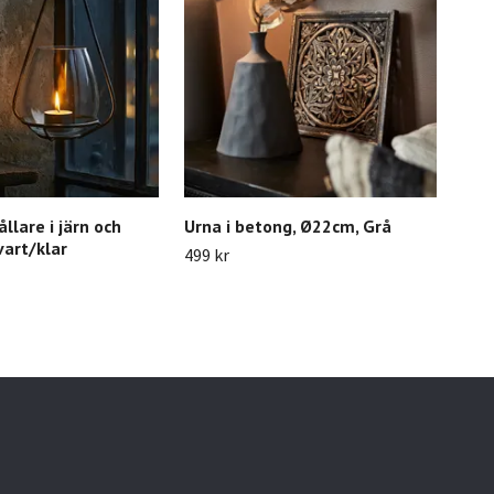
llare i järn och
Urna i betong, Ø22cm, Grå
Vin
vart/klar
rad
499 kr
549 