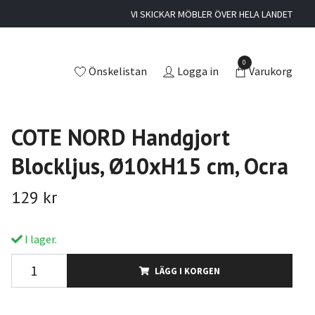
VI SKICKAR MÖBLER ÖVER HELA LANDET
0
Önskelistan
Logga in
Varukorg
COTE NORD Handgjort
Blockljus, Ø10xH15 cm, Ocra
129 kr
I lager.
LÄGG I KORGEN