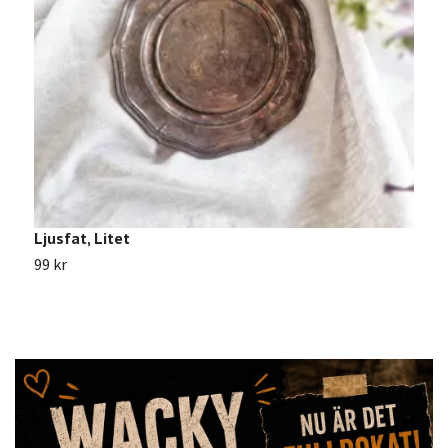
Ljusfat, Litet
A
99 kr
7