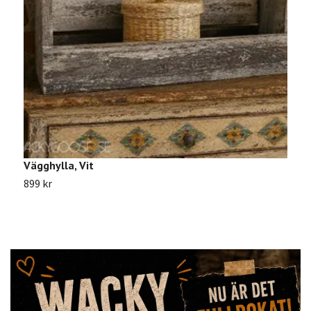
Vägghylla, Vit
C
899 kr
S