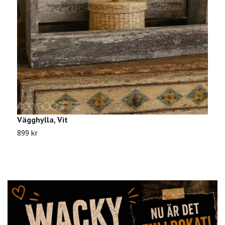
Vägghylla, Vit
A
899 kr
5