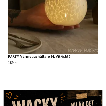
PARTY Värmeljushållare M, Vit/isblå
C
189 kr
1