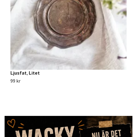
Ljusfat, Litet
L
99 kr
4