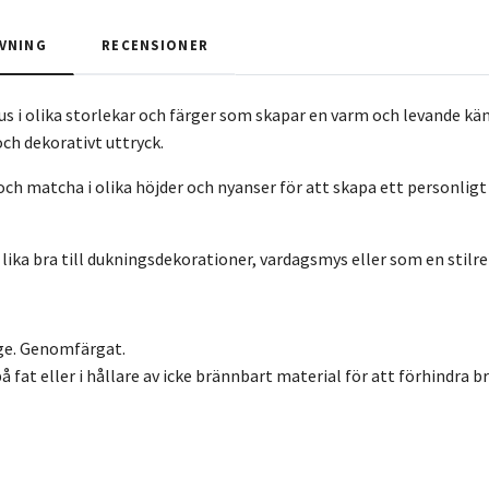
VNING
RECENSIONER
jus i olika storlekar och färger som skapar en varm och levande kä
och dekorativt uttryck.
och matcha i olika höjder och nyanser för att skapa ett personlig
lika bra till dukningsdekorationer, vardagsmys eller som en stilre
ige. Genomfärgat.
 på fat eller i hållare av icke brännbart material för att förhindra 