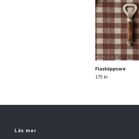
Flasköppnare
175 kr
Läs mer