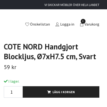
VI SKICKAR MÖBLER ÖVER HELA LANDET
0
Önskelistan
Logga in
Varukorg
COTE NORD Handgjort
Blockljus, Ø7xH7.5 cm, Svart
59 kr
I lager.
LÄGG I KORGEN