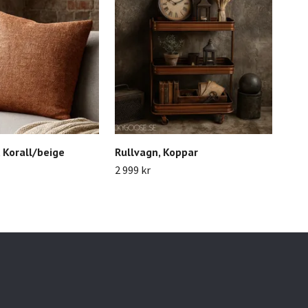
 Korall/beige
Rullvagn, Koppar
Kruk
Sva
2 999 kr
259 