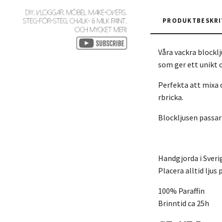
PRODUKTBESKRI
Våra vackra blockl
som ger ett unikt 
Perfekta att mixa 
rbricka.
Blockljusen passar 
Handgjorda i Sver
Placera alltid ljus
100% Paraffin
Brinntid ca 25h