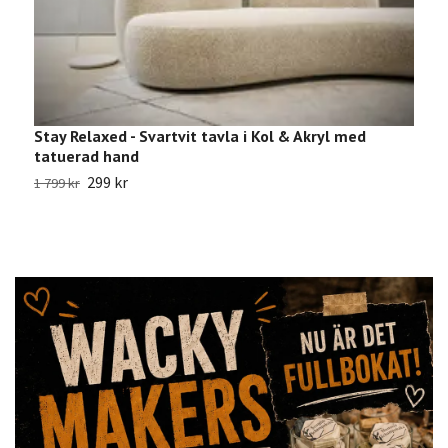
Stay Relaxed - Svartvit tavla i Kol & Akryl med
R
tatuerad hand
8
299 kr
1 799 kr