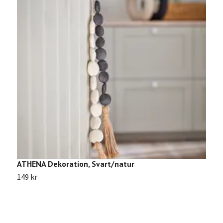
ATHENA Dekoration, Svart/natur
M
149 kr
9