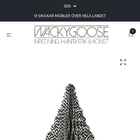
SEK
VI SKICKAR MÖBLER ÖVER HELA LANDET
0