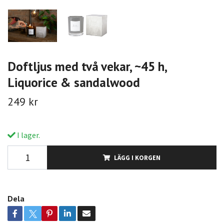
Doftljus med två vekar, ~45 h,
Liquorice & sandalwood
249 kr
I lager.
LÄGG I KORGEN
Dela