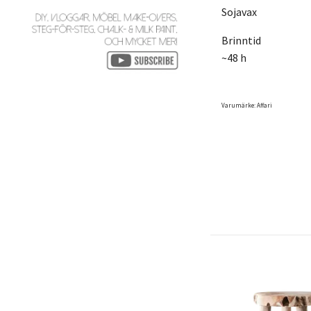
Sojavax
Brinntid
~48 h
Varumärke: Affari