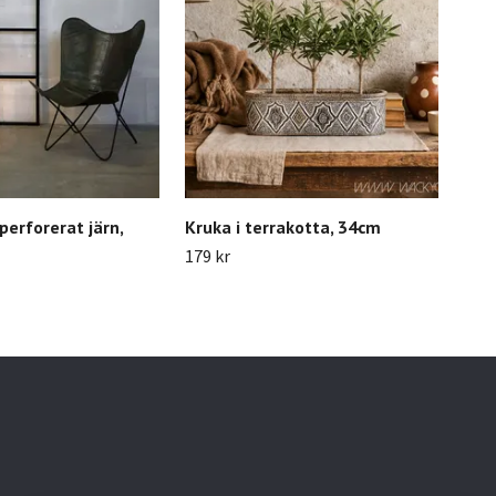
perforerat järn,
Kruka i terrakotta, 34cm
Träd
Sva
179 kr
259 