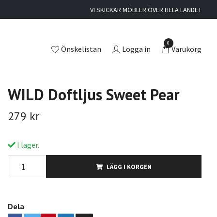
VI SKICKAR MÖBLER ÖVER HELA LANDET
0
Önskelistan
Logga in
Varukorg
WILD Doftljus Sweet Pear
279 kr
I lager.
LÄGG I KORGEN
Dela