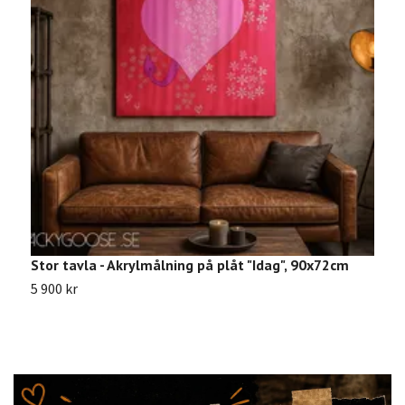
Stor tavla - Akrylmålning på plåt "Idag", 90x72cm
V
5 900 kr
8