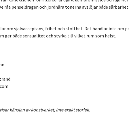
 De råa penseldragen och jordnära tonerna avslöjar både sårbarhe
lar om självacceptans, frihet och stolthet. Det handlar inte om p
 ger både sensualitet och styrka till vilket rum som helst.
dan
strand
.com
visar känslan av konstverket, inte exakt storlek.