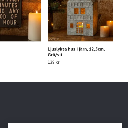
Ljuslykta hus i järn, 12,5cm,
Kru
Grå/vit
179 
139 kr