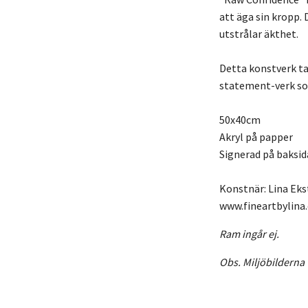
att äga sin kropp.
utstrålar äkthet.
Detta konstverk ta
statement-verk som
50x40cm
Akryl på papper
Signerad på baksi
Konstnär: Lina Ek
www.fineartbylina
Ram ingår ej.
Obs. Miljöbilderna 