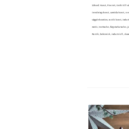
Sökord: Konst, Fine Art, Unikt till 
inredningskonst, samtida konst, svens
väggdekoration, rustik konst, indust
motiv, texttavlor, färgstarka tavlor,
Rustik, bohemisk, industriell, skan