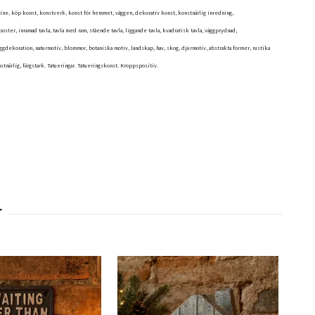
nline, köp konst, konstverk, konst för hemmet, väggen, dekorativ konst, konstnärlig inredning,
poster, inramad tavla, tavla med ram, stående tavla, liggande tavla, kvadratisk tavla, väggprydnad,
gdekoration, naturmotiv, blommor, botaniska motiv, landskap, hav, skog, djurmotiv, abstrakta former, rustika
nstnärlig, färgstark. Tatueringar. Tatueringskonst. Kroppspositiv.