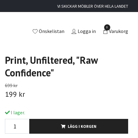
VI SKICKAR MÖBLER ÖVER HELA LANDET
0
Önskelistan
Logga in
Varukorg
Print, Unfiltered, "Raw
Confidence"
699 kr
199 kr
I lager.
LÄGG I KORGEN