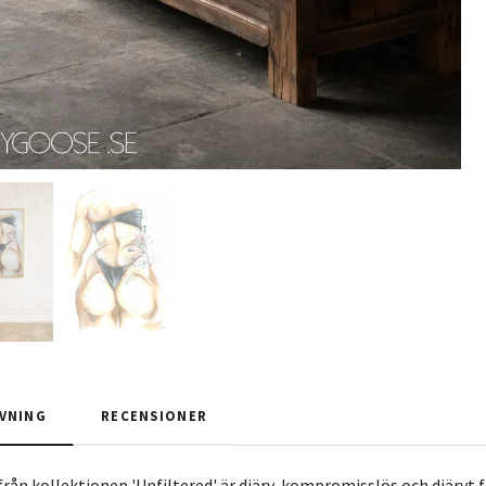
VNING
RECENSIONER
rån kollektionen 'Unfiltered' är djärv, kompromisslös och djärvt 