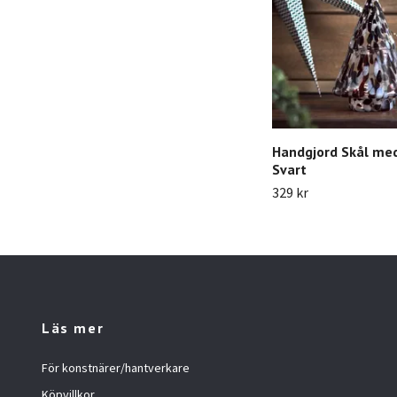
Handgjord Skål med
Svart
329 kr
Läs mer
För konstnärer/hantverkare
Köpvillkor