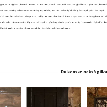
väggen, tavlor, väggkonst, konst till hemmet, modern konst, abstrakt konst, unik konst, handgjord konst, originalkonst, konst o
k konst, målning, tavla, canvas, canvasmålning, akrylmålning, handmålad tavla, originalmålning, konsttryck, print, fine art print, 
riell konst, bohemisk konst, vintage konst, shabby chic konst, skandinavisk konst, elegant konst, exklusiv väggkonst, unik väg
 jordnära tavlor, köp tavlor online, köp konst online, galleri, göteborg, härryda, genuin, personlig, inspirerande, hög kvalitet, ko
dinavisk, modern, klassisk, elegant, uttrycksfull, inredning, webshop. WackyGoose.