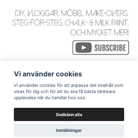
Vi använder cookies
Vi använder cookies för att anpassa det innehåll som
visas för dig och för att du ska få bästa tänkbara
Läs mer
upplevelse när du handlar hos oss.
Godkänn alla
© 2026 WackyGoose - Rustik, Vintage, Industriell & Bohemi
Inställningar