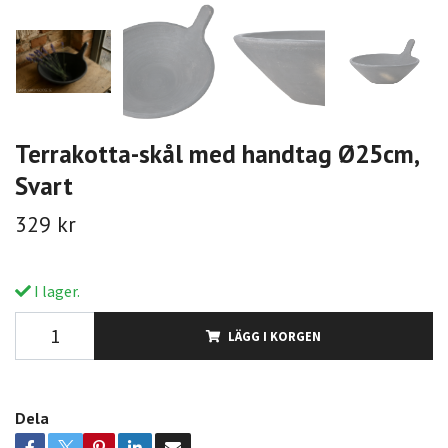
Terrakotta-skål med handtag Ø25cm,
Svart
329 kr
I lager.
LÄGG I KORGEN
Dela