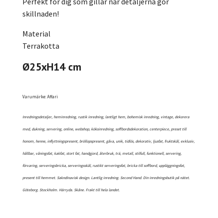
Perfekt för dig som gillar när detaljerna gör
skillnaden!
Material
Terrakotta
Ø25xH14 cm
Varumärke: Affari
Inredningsdetaljer, heminredning, rustik inredning, lantligt hem, bohemisk inredning, vintage, dekorera
med, dukning, servering, online, webshop, köksinredning, soffbordsdekoration, centerpiece, preset till
honom, henne, inflyttningspresent, bröllopspresent, gåva, unik, tidlös, dekorativ, ljusfat, fruktskål, exklusiv,
hållbar, våningsfat, kakfat, stort fat, handgjord, återbruk, trä, metall, stilfull, funktionell, servering,
förvaring, serveringsbricka, serveringsskål, rustikt serveringsfat, bricka till soffbord, uppläggningsfat,
present till hemmet. Sakndinavisk design. Lantlig inredning. Second Hand. Din inredningsbutik på nätet.
Göteborg. Stockholm. Härryda. Skåne. Frakt till hela landet.