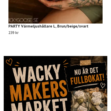
PARTY Värmeljushållare L, Brun/beige/svart
C
239 kr
3