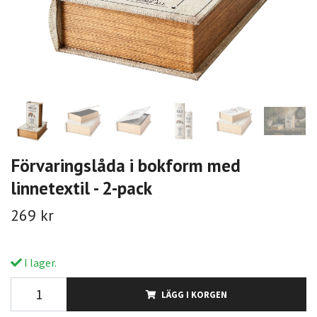
Förvaringslåda i bokform med
linnetextil - 2-pack
269 kr
I lager.
LÄGG I KORGEN