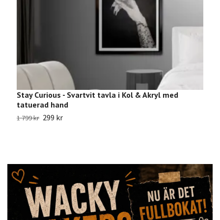
Stay Curious - Svartvit tavla i Kol & Akryl med
E
tatuerad hand
4
299 kr
9
1 799 kr