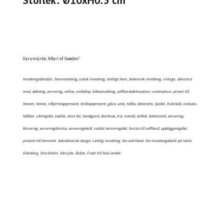
Storlek: Ø10xH0.5 cm
Varumärke: Affari of Sweden'
Inredningsdetaljer, heminredning, rustik inredning, lantligt hem, bohemisk inredning, vintage, dekorera
med, dukning, servering, online, webshop, köksinredning, soffbordsdekoration, centerpiece, preset till
honom, henne, inflyttningspresent, bröllopspresent, gåva, unik, tidlös, dekorativ, ljusfat, fruktskål, exklusiv,
hållbar, våningsfat, kakfat, stort fat, handgjord, återbruk, trä, metall, stilfull, funktionell, servering,
förvaring, serveringsbricka, serveringsskål, rustikt serveringsfat, bricka till soffbord, uppläggningsfat,
present till hemmet. Sakndinavisk design. Lantlig inredning. Second Hand. Din inredningsbutik på nätet.
Göteborg. Stockholm. Härryda. Skåne. Frakt till hela landet.