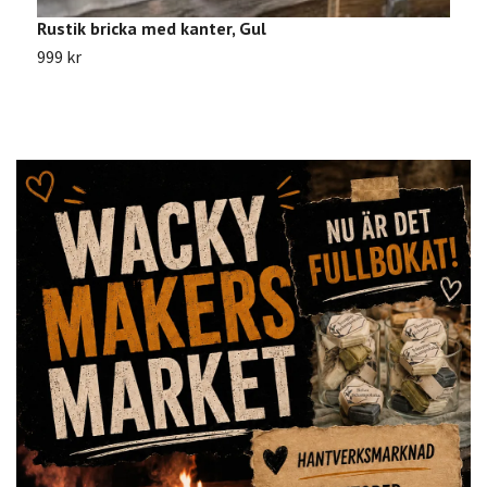
Rustik bricka med kanter, Gul
P
999 kr
1