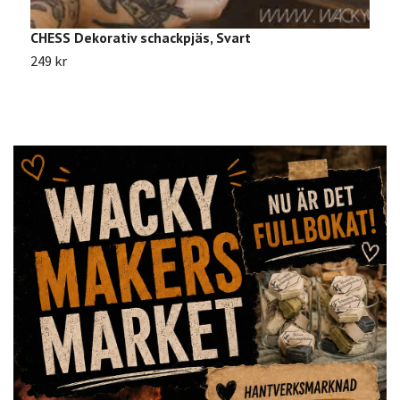
CHESS Dekorativ schackpjäs, Svart
K
249 kr
1