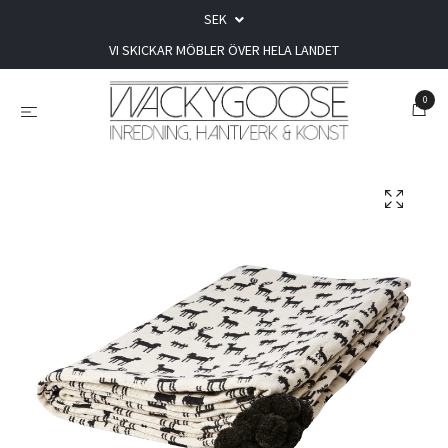
SEK
VI SKICKAR MÖBLER ÖVER HELA LANDET
0