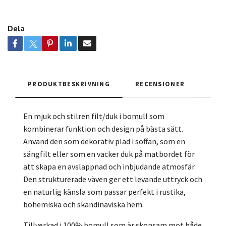
Dela
PRODUKTBESKRIVNING
RECENSIONER
En mjuk och stilren filt/duk i bomull som
kombinerar funktion och design på bästa sätt.
Använd den som dekorativ pläd i soffan, som en
sängfilt eller som en vacker duk på matbordet för
att skapa en avslappnad och inbjudande atmosfär.
Den strukturerade väven ger ett levande uttryck och
en naturlig känsla som passar perfekt i rustika,
bohemiska och skandinaviska hem.
Tillverkad i 100% bomull som är skonsam mot både