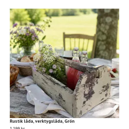
Rustik låda, verktygslåda, Grön
P
1 199 kr
9