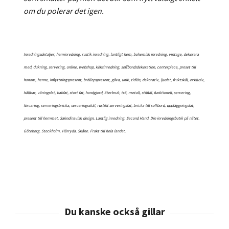
om du polerar det igen.
Inredningsdetaljer, heminredning, rustik inredning, lantligt hem, bohemisk inredning, vintage, dekorera
med, dukning, servering, online, webshop, köksinredning, soffbordsdekoration, centerpiece, preset till
honom, henne, inflyttningspresent, bröllopspresent, gåva, unik, tidlös, dekorativ, ljusfat, fruktskål, exklusiv,
hållbar, våningsfat, kakfat, stort fat, handgjord, återbruk, trä, metall, stilfull, funktionell, servering,
förvaring, serveringsbricka, serveringsskål, rustikt serveringsfat, bricka till soffbord, uppläggningsfat,
present till hemmet. Sakndinavisk design. Lantlig inredning. Second Hand. Din inredningsbutik på nätet.
Göteborg. Stockholm. Härryda. Skåne. Frakt till hela landet.