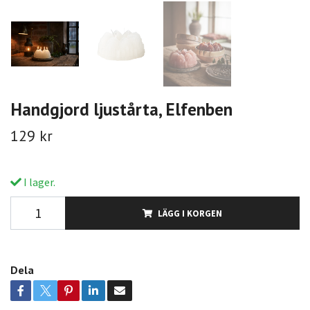
Handgjord ljustårta, Elfenben
129 kr
I lager.
LÄGG I KORGEN
Dela