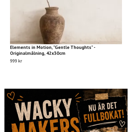
Elements in Motion, "Gentle Thoughts" -
R
Originalmålning, 42x30cm
S
999 kr