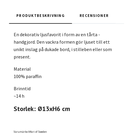
PRODUKTBESKRIVNING
RECENSIONER
En dekorativ ljusfavorit i form av en tårta -
handgjord. Den vackra formen gör ljuset till ett
unikt inslag på dukade bord, i stilleben eller som
present.
Material
100% paraffin
Brinntid
~14 h
Storlek: Ø13xH6 cm
Varumärke Affari of Sweden