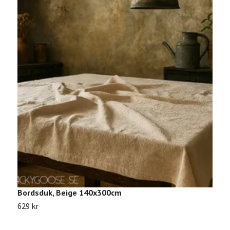
Bordsduk, Beige 140x300cm
B
629 kr
9