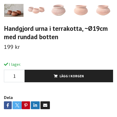
Handgjord urna i terrakotta, ~Ø19cm
med rundad botten
199 kr
I lager.
LÄGG I KORGEN
Dela