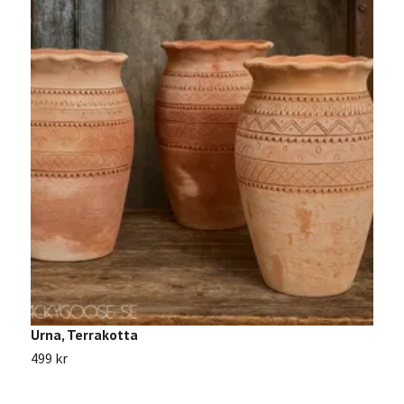
Urna, Terrakotta
P
499 kr
4