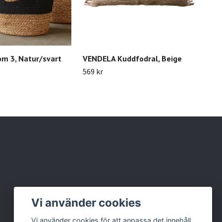
om 3, Natur/svart
VENDELA Kuddfodral, Beige
Ljus
Sva
569 kr
139 
Vi använder cookies
Vi använder cookies för att anpassa det innehåll