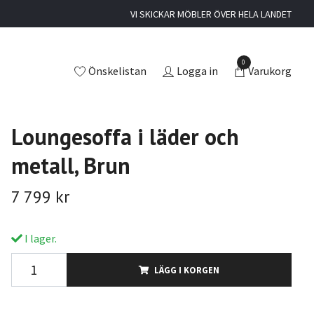
VI SKICKAR MÖBLER ÖVER HELA LANDET
0
Önskelistan
Logga in
Varukorg
Loungesoffa i läder och
metall, Brun
7 799 kr
I lager.
LÄGG I KORGEN