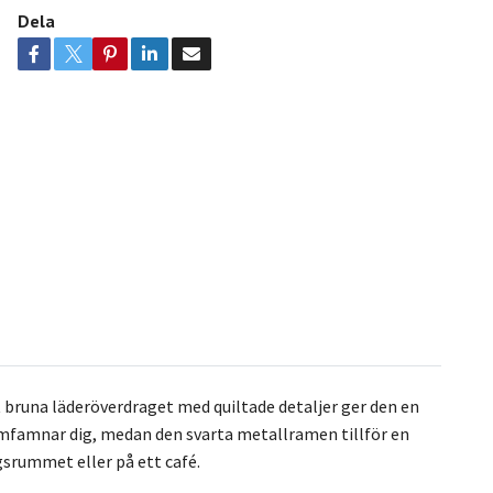
Dela
runa läderöverdraget med quiltade detaljer ger den en
omfamnar dig, medan den svarta metallramen tillför en
agsrummet eller på ett café.