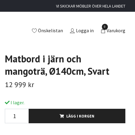
VI SKICKAR MÖBLER ÖVER HELA LANDET
0
Önskelistan
Logga in
Varukorg
Matbord i järn och
mangoträ, Ø140cm, Svart
12 999 kr
I lager.
LÄGG I KORGEN