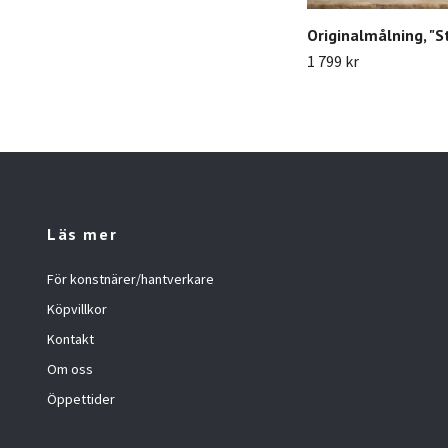
Originalmålning, "S
1 799 kr
Läs mer
För konstnärer/hantverkare
Köpvillkor
Kontakt
Om oss
Öppettider