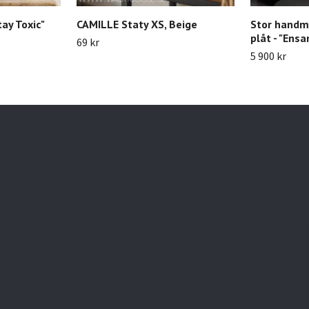
tay Toxic"
CAMILLE Staty XS, Beige
Stor handmå
plåt - "Ens
69 kr
5 900 kr