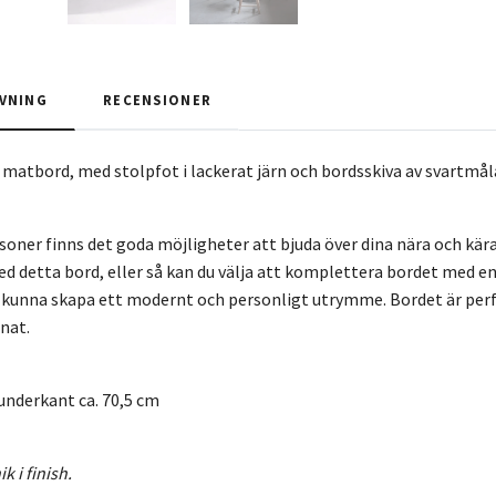
VNING
RECENSIONER
t matbord, med stolpfot i lackerat järn och bordsskiva av svartmå
rsoner finns det goda möjligheter att bjuda över dina nära och kä
 detta bord, eller så kan du välja att komplettera bordet med e
 kunna skapa ett modernt och personligt utrymme. Bordet är per
nat.
 underkant ca. 70,5 cm
k i finish.