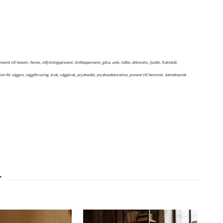
nt till honom, henne, inflyttningspresent, bröllopspresent, gåva, unik, tidlös, dekorativ, ljusfat, fruktskål,
oration för väggen, väggförvaring, krok, väggkrok, prydnasfat, prydnasdekoration, present till hemmet. Sakndinavisk