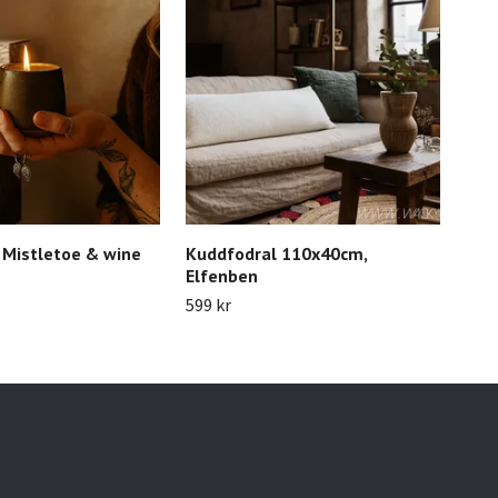
 Mistletoe & wine
Kuddfodral 110x40cm,
Kru
Elfenben
179 
599 kr