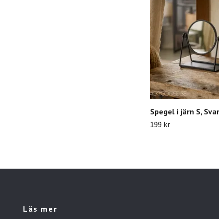
Spegel i järn S, Sva
199 kr
Läs mer