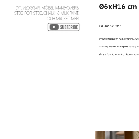
Ø6xH16 cm
Varumärke: Affari
Inredningsdetaljer, heminredning, rusti
exklusiv, hållbar, våningsfat, kakfat, 
design. Lantlig inredning. Second Hand.