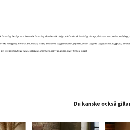
k inredning, lantligt hem, bohemisk inredning, skandinavisk design, minimalistisk inredning, vintage, dekorera med, online, webshop, prese
stort fat, handgjord, återbruk, trä, metall, stilfull, funktionell, väggdekoration, prydnad, dekor, väggvas, väggljusstake, vägghylla, dek
 Din inredningsbutik på nätet. Göteborg. Stockholm. Härryda. Skåne. Frakt till hela landet.