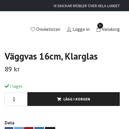
VI SKICKAR MÖBLER ÖVER HELA LANDET
0
Önskelistan
Logga in
Varukorg
Väggvas 16cm, Klarglas
89 kr
I lager.
LÄGG I KORGEN
Dela