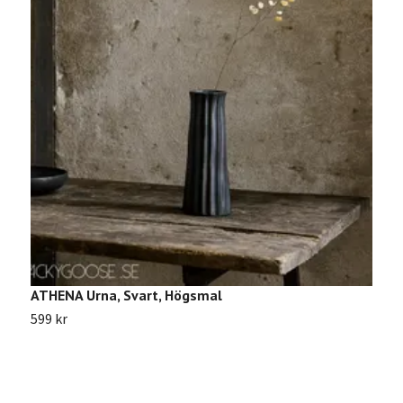
ATHENA Urna, Svart, Högsmal
A
599 kr
4