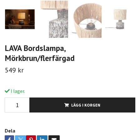
LAVA Bordslampa,
Mörkbrun/flerfärgad
549 kr
I lager.
LÄGG I KORGEN
Dela