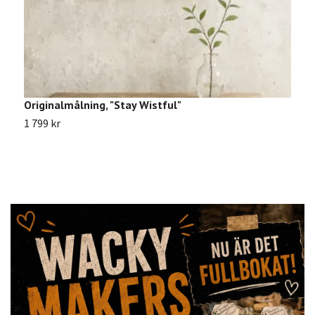
Originalmålning, "Stay Wistful"
R
1 799 kr
9