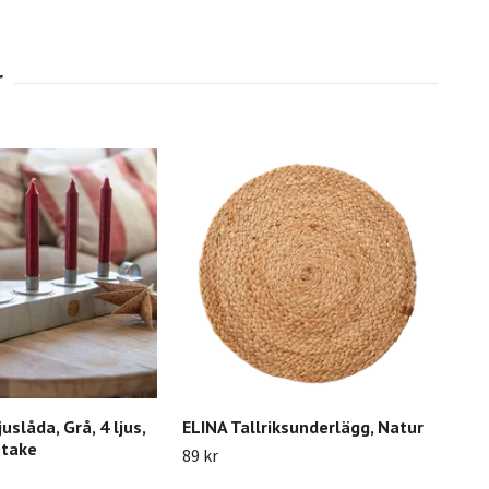
uslåda, Grå, 4 ljus,
ELINA Tallriksunderlägg, Natur
ANTO
stake
Grå
89 kr
649 