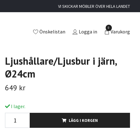
VI SKICKAR MÖBLER ÖVER HELA LANDET
0
Önskelistan
Logga in
Varukorg
Ljushållare/Ljusbur i järn,
Ø24cm
649 kr
I lager.
LÄGG I KORGEN