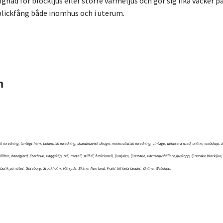
ignad för blockljus eller större värmeljus och gör sig lika vacker
t blickfång både inomhus och i uterum.
m
k inredning, lantligt hem, bohemisk inredning, skandinavisk design, minimalistisk inredning, vintage, dekorera med, online, webshop, åter
 hållbar, handgjord, återbruk, väggskåp, trä, metall, stilfull, funktionell, ljuslykta, ljusstake, värmeljushållare,ljuskopp, ljusstake blockl
butik på nätet. Göteborg. Stockholm. Härryda. Skåne. Norrland. Frakt till hela landet.
Online. Webshop.