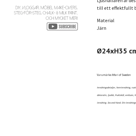
Ljushållaren är des
till ett effektfull
Material
Järn
Ø24xH35 c
Varumärke Affari of Sweden
Inredningsdetaljer, heminredning, rusti
dekorativ, ljusfat, fruktskål, exklusiv,
inredning. Second Hand. Din inrednings