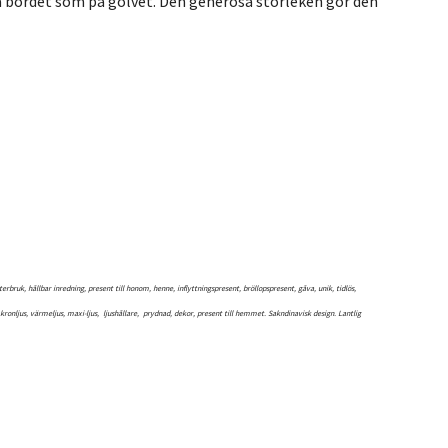
 på bordet som på golvet. Den generösa storleken gör den
bruk, hållbar inredning, present till honom, henne, inflyttningspresent, bröllopspresent, gåva, unik, tidlös,
jus, kronljus, värmeljus, maxi-ljus, ljushållare, prydnad, dekor, present till hemmet. Sakndinavisk design. Lantlig