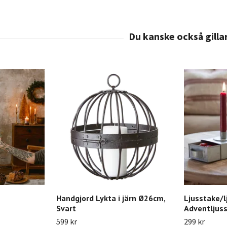
Handgjord Lykta i järn Ø26cm,
Ljusstake/lj
Svart
Adventljus
599 kr
299 kr