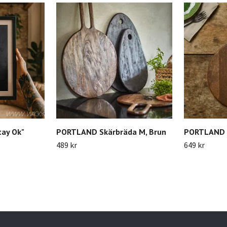
tay Ok"
PORTLAND Skärbräda M, Brun
PORTLAND S
489 kr
649 kr