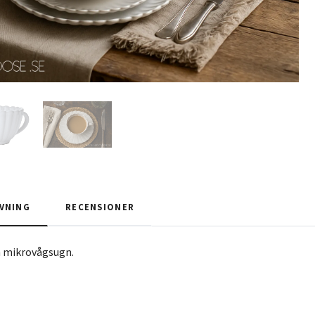
VNING
RECENSIONER
h mikrovågsugn.