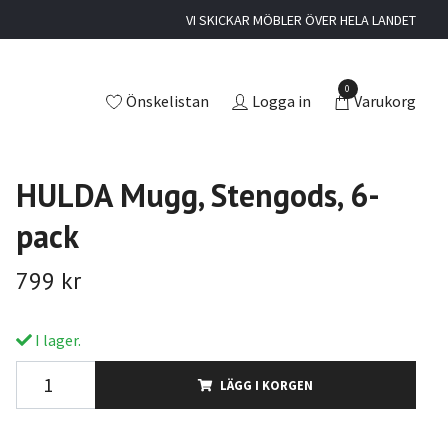
VI SKICKAR MÖBLER ÖVER HELA LANDET
0
Önskelistan
Logga in
Varukorg
HULDA Mugg, Stengods, 6-
pack
799 kr
I lager.
LÄGG I KORGEN