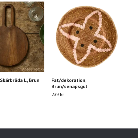
kärbräda L, Brun
Fat/dekoration,
Lju
Brun/senapsgul
59 k
239 kr