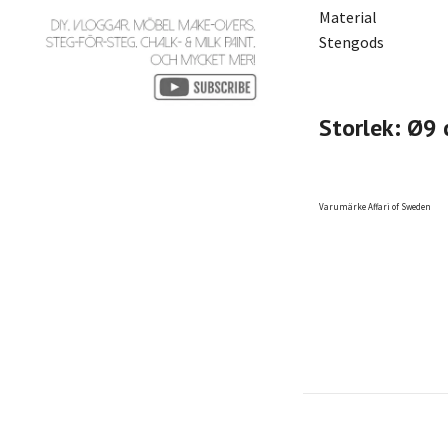
Material
Stengods
Storlek: Ø9
Varumärke Affari of Sweden