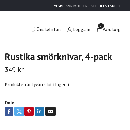
VI SKICKAR MÖBLER ÖVER HELA LANDET
0
Önskelistan
Logga in
Varukorg
Rustika smörknivar, 4-pack
349 kr
Produkten är tyvärr slut i lager. :(
Dela