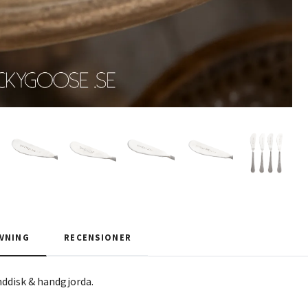
VNING
RECENSIONER
nddisk & handgjorda.