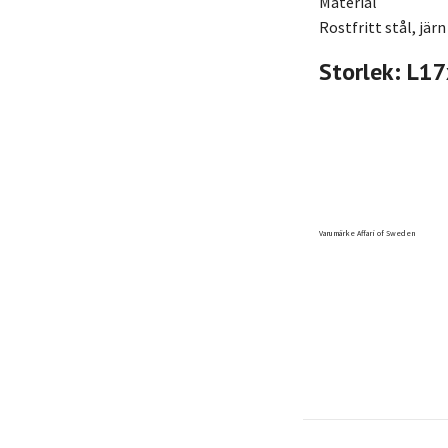
Material
Rostfritt stål, järn
Storlek: L1
Varumärke Affari of Sweden