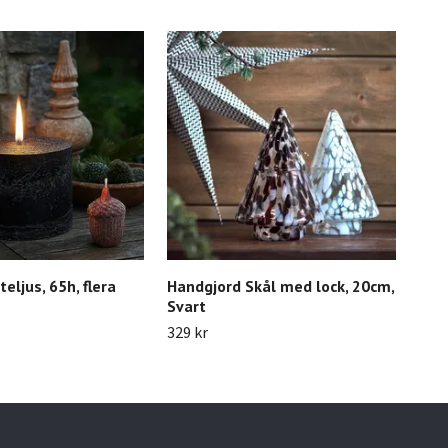
eljus, 65h, flera
Handgjord Skål med lock, 20cm,
Väg
Svart
899 
329 kr