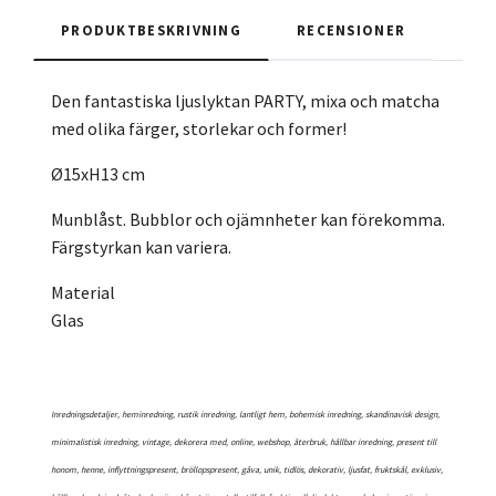
PRODUKTBESKRIVNING
RECENSIONER
Den fantastiska ljuslyktan PARTY, mixa och matcha
med olika färger, storlekar och former!
Ø15xH13 cm
Munblåst. Bubblor och ojämnheter kan förekomma.
Färgstyrkan kan variera.
Material
Glas
Inredningsdetaljer, heminredning, rustik inredning, lantligt hem, bohemisk inredning, skandinavisk design,
minimalistisk inredning, vintage, dekorera med, online, webshop, återbruk, hållbar inredning, present till
honom, henne, inflyttningspresent, bröllopspresent, gåva, unik, tidlös, dekorativ, ljusfat, fruktskål, exklusiv,