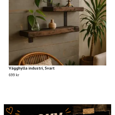
Vägghylla industri, Svart
P
699 kr
1