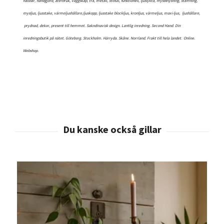
hållbar, handgjord, återbruk, väggskåp, trä, metall, stilfull, funktionell, ljuslykta, mysbelysning, stämning,
mysljus, ljusstake, värmeljushållare,ljuskopp, ljusstake blockljus, kronljus, värmeljus, maxi-ljus, ljushållare,
prydnad, dekor, present till hemmet. Sakndinavisk design. Lantlig inredning. Second Hand. Din
inredningsbutik på nätet. Göteborg. Stockholm. Härryda. Skåne. Norrland. Frakt till hela landet.
Online.
Webshop.