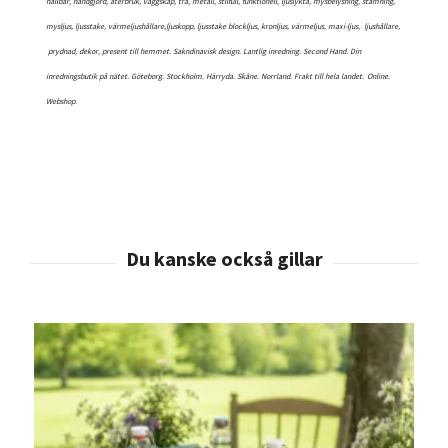
hållbar, handgjord, återbruk, väggskåp, trä, metall, stilfull, funktionell, ljuslykta, mysbelysning, stämning,
mysljus, ljusstake, värmeljushållare,ljuskopp, ljusstake blockljus, kronljus, värmeljus, maxi-ljus, ljushållare,
prydnad, dekor, present till hemmet. Sakndinavisk design. Lantlig inredning. Second Hand. Din
inredningsbutik på nätet. Göteborg. Stockholm. Härryda. Skåne. Norrland. Frakt till hela landet.
Online.
Webshop.