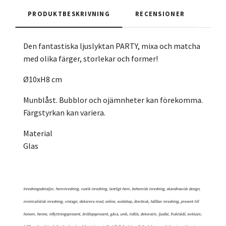
PRODUKTBESKRIVNING
RECENSIONER
Den fantastiska ljuslyktan PARTY, mixa och matcha
med olika färger, storlekar och former!
Ø10xH8 cm
Munblåst. Bubblor och ojämnheter kan förekomma.
Färgstyrkan kan variera.
Material
Glas
Inredningsdetaljer, heminredning, rustik inredning, lantligt hem, bohemisk inredning, skandinavisk design,
minimalistisk inredning, vintage, dekorera med, online, webshop, återbruk, hållbar inredning, present till
honom, henne, inflyttningspresent, bröllopspresent, gåva, unik, tidlös, dekorativ, ljusfat, fruktskål, exklusiv,