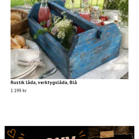
Rustik låda, verktygslåda, Blå
L
1 199 kr
5