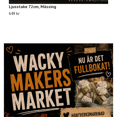
Ljusstake 72cm, Mässing
G
649 kr
5