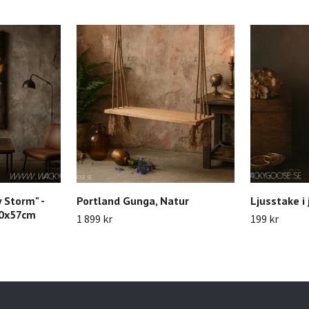
 Storm" -
Portland Gunga, Natur
Ljusstake i
20x57cm
1 899 kr
199 kr