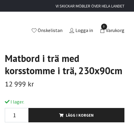
VI SKICKAR MÖBLER ÖVER HELA LANDET
0
Önskelistan
Logga in
Varukorg
Matbord i trä med
korsstomme i trä, 230x90cm
12 999 kr
I lager.
LÄGG I KORGEN