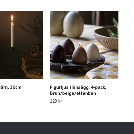
 järn, 30cm
Figurljus Hönsägg, 4-pack,
Fat 
Brun/beige/elfenben
69 k
129 kr