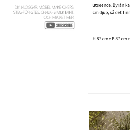
utseende. Byrån kan
cm djup, så det fi
H:87 cm
B:87 cm
x
x