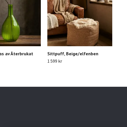
as av Återbrukat
Sittpuff, Beige/elfenben
Mun
1 599 kr
69 k