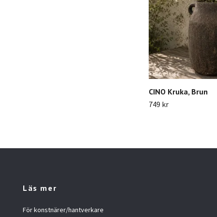
CINO Kruka, Brun
749 kr
Läs mer
För konstnärer/hantverkare