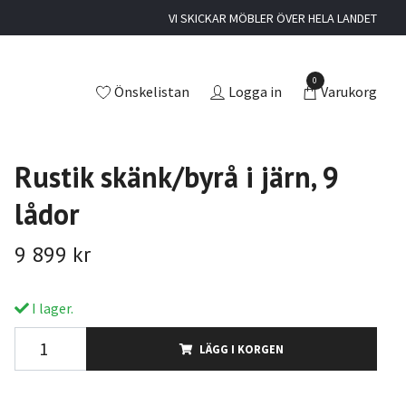
VI SKICKAR MÖBLER ÖVER HELA LANDET
0
Önskelistan
Logga in
Varukorg
Rustik skänk/byrå i järn, 9
lådor
9 899 kr
I lager.
LÄGG I KORGEN