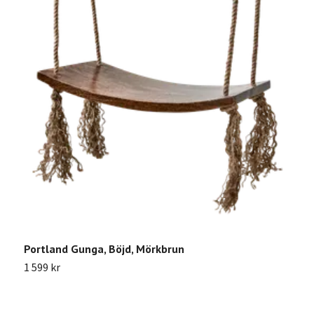
Portland Gunga, Böjd, Mörkbrun
S
1 599 kr
3