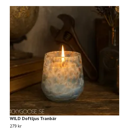
WILD Doftljus Tranbär
V
279 kr
2