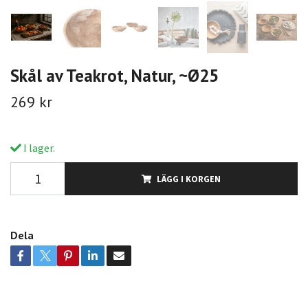
Skål av Teakrot, Natur, ~Ø25
269 kr
I lager.
LÄGG I KORGEN
Dela