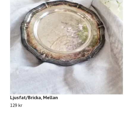
Ljusfat/Bricka, Mellan
A
129 kr
5