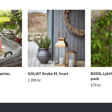
anter,
GOLIAT Kruka M, Svart
BODIL Lykth
pack
1 399 kr
579 kr