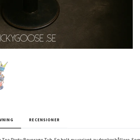
VNING
RECENSIONER
 Tea Party Beverage Tub. En helt ny variant av dryckeshållare. Som