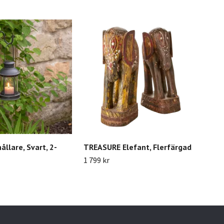
ållare, Svart, 2-
TREASURE Elefant, Flerfärgad
Kud
1 799 kr
449 