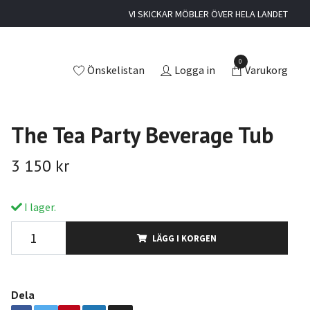
VI SKICKAR MÖBLER ÖVER HELA LANDET
0
Önskelistan
Logga in
Varukorg
The Tea Party Beverage Tub
3 150 kr
I lager.
LÄGG I KORGEN
Dela