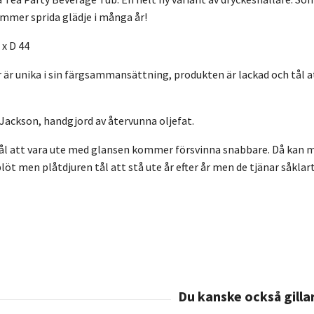
ommer sprida glädje i många år!
 x D 44
r är unika i sin färgsammansättning, produkten är lackad och tål
Jackson, handgjord av återvunna oljefat.
 tål att vara ute med glansen kommer försvinna snabbare. Då kan 
löt men plåtdjuren tål att stå ute år efter år men de tjänar såklar