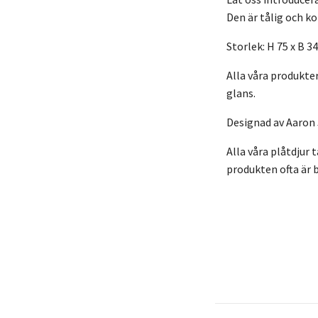
Den är tålig och k
Storlek: H 75 x B 34
Alla våra produkte
glans.
Designad av Aaron 
Alla våra plåtdjur
produkten ofta är b