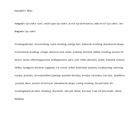
Varumärke: Affari
Hängande ljusstake svart, smidesjärn ljusstake, rustik ljusdekoration, industriell ljusstake, stor
hängande ljusstake.
Inredningsdetaljer, heminredning, rustik inredning, lantligt hem, bohemisk inredning, skandinavisk design,
minimalistisk inredning, vintage, dekorera med, online, webshop, återbruk, hållbar inredning, present till
honom, henne, inflyttningspresent, bröllopspresent, gåva, unik, tidlös, dekorativ, ljusfat, fruktskål, exklusiv,
hållbar, handgjord, återbruk, väggskåp, trä, metall, stilfull, funktionell, ljuslykta, mysbelysning, stämning,
mysljus, ljusstake, värmeljushållare,ljuskopp, ljusstake blockljus, kronljus, värmeljus, maxi-ljus, ljushållare,
prydnad, dekor, present till hemmet. Sakndinavisk design. Lantlig inredning. Second Hand. Din
inredningsbutik på nätet. Göteborg. Stockholm. Härryda. Skåne. Norrland. Frakt till hela landet.
Online.
Webshop.