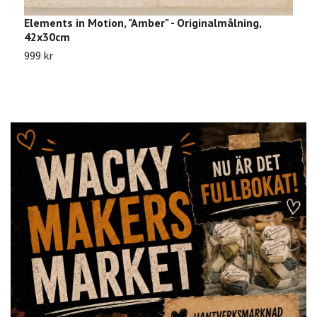
Elements in Motion, "Amber" - Originalmålning,
P
42x30cm
8
999 kr