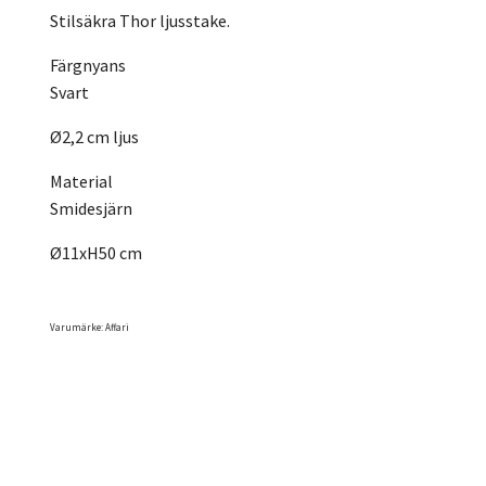
Stilsäkra Thor ljusstake.
Färgnyans
Svart
Ø2,2 cm ljus
Material
Smidesjärn
Ø11xH50 cm
Varumärke: Affari