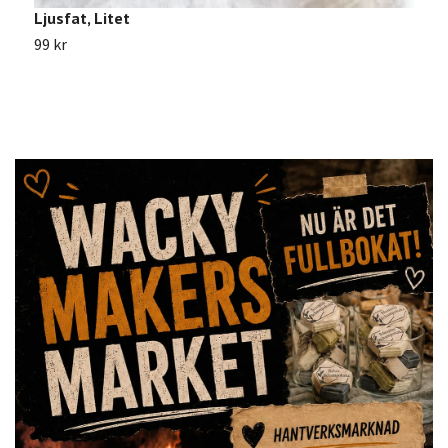
Ljusfat, Litet
R
99 kr
1