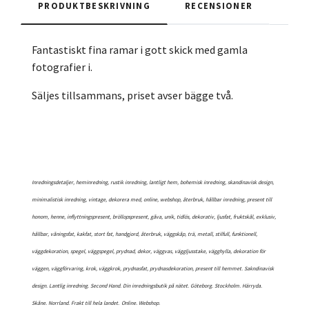
PRODUKTBESKRIVNING
RECENSIONER
Fantastiskt fina ramar i gott skick med gamla
fotografier i.
Säljes tillsammans, priset avser bägge två.
Inredningsdetaljer, heminredning, rustik inredning, lantligt hem, bohemisk inredning, skandinavisk design,
minimalistisk inredning, vintage, dekorera med, online, webshop, återbruk, hållbar inredning, present till
honom, henne, inflyttningspresent, bröllopspresent, gåva, unik, tidlös, dekorativ, ljusfat, fruktskål, exklusiv,
hållbar, våningsfat, kakfat, stort fat, handgjord, återbruk, väggskåp, trä, metall, stilfull, funktionell,
väggdekoration, spegel, väggspegel, prydnad, dekor, väggvas, väggljusstake, vägghylla, dekoration för
väggen, väggförvaring, krok, väggkrok, prydnasfat, prydnasdekoration, present till hemmet. Sakndinavisk
design. Lantlig inredning. Second Hand. Din inredningsbutik på nätet. Göteborg. Stockholm. Härryda.
Skåne. Norrland. Frakt till hela landet.
Online. Webshop.