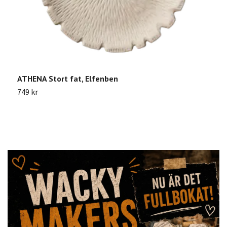
ATHENA Stort fat, Elfenben
K
749 kr
3