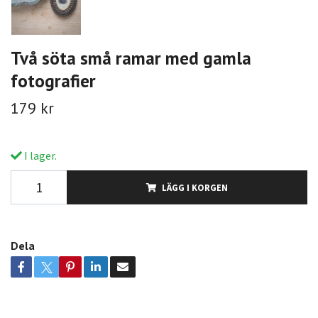
Två söta små ramar med gamla
fotografier
179 kr
I lager.
LÄGG I KORGEN
Dela